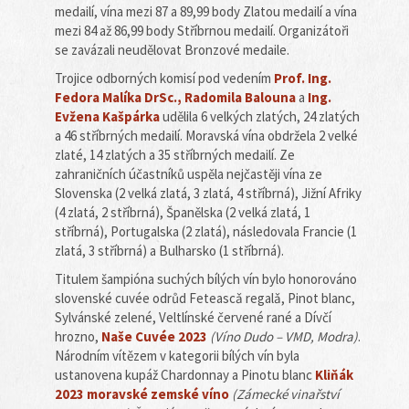
medailí, vína mezi 87 a 89,99 body Zlatou medailí a vína
mezi 84 až 86,99 body Stříbrnou medailí. Organizátoři
se zavázali neudělovat Bronzové medaile.
Trojice odborných komisí pod vedením
Prof. Ing.
Fedora Malíka DrSc., Radomila Balouna
a
Ing.
Evžena Kašpárka
udělila 6 velkých zlatých, 24 zlatých
a 46 stříbrných medailí. Moravská vína obdržela 2 velké
zlaté, 14 zlatých a 35 stříbrných medailí. Ze
zahraničních účastníků uspěla nejčastěji vína ze
Slovenska (2 velká zlatá, 3 zlatá, 4 stříbrná), Jižní Afriky
(4 zlatá, 2 stříbrná), Španělska (2 velká zlatá, 1
stříbrná), Portugalska (2 zlatá), následovala Francie (1
zlatá, 3 stříbrná) a Bulharsko (1 stříbrná).
Titulem šampióna suchých bílých vín bylo honorováno
slovenské cuvée odrůd Feteascǎ regalǎ, Pinot blanc,
Sylvánské zelené, Veltlínské červené rané a Dívčí
hrozno,
Naše Cuvée 2023
(Víno Dudo – VMD, Modra)
.
Národním vítězem v kategorii bílých vín byla
ustanovena kupáž Chardonnay a Pinotu blanc
Kliňák
2023 moravské zemské víno
(Zámecké vinařství