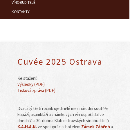
VÍNOBUDITELÉ
KONTAKTY
Cuvée 2025 Ostrava
Ke stažení:
Výsledky (PDF)
Tisková zpráva (PDF)
Dvacátý třetí ročník ojedinělé mezinárodní soutěže
kupáží, asambláží a známkových vín uspořádal ve
dnech 7. a 30. dubna Klub ostravských vínobuditelů
K.A.H.A.N.
ve spolupráci s hotelem
Zámek Zábřeh
a