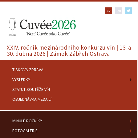
cz
en
XXIV. ročník mezinárodního konkurzu vín | 13. a
30. dubna 2026 | Zámek Zábřeh Ostrava
TISKOVÁ ZPRÁVA
VÝSLEDKY
STATUT SOUTĚŽE VÍN
OBJEDNÁVKA MEDAILÍ
MINULÉ ROČNÍKY
FOTOGALERIE