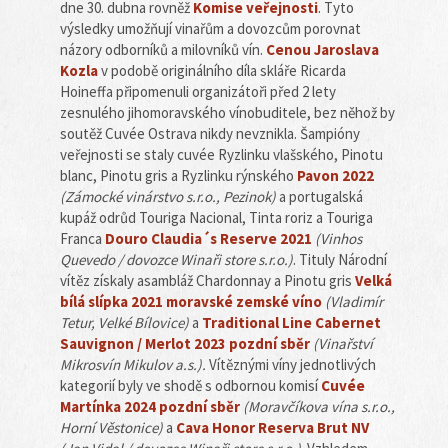
dne 30. dubna rovněž
Komise veřejnosti
. Tyto
výsledky umožňují vinařům a dovozcům porovnat
názory odborníků a milovníků vín.
Cenou Jaroslava
Kozla
v podobě originálního díla skláře Ricarda
Hoineffa připomenuli organizátoři před 2 lety
zesnulého jihomoravského vínobuditele, bez něhož by
soutěž Cuvée Ostrava nikdy nevznikla. Šampióny
veřejnosti se staly cuvée Ryzlinku vlašského, Pinotu
blanc, Pinotu gris a Ryzlinku rýnského
Pavon 2022
(Zámocké vinárstvo s.r.o., Pezinok)
a portugalská
kupáž odrůd Touriga Nacional, Tinta roriz a Touriga
Franca
Douro Claudia´s Reserve 2021
(Vinhos
Quevedo / dovozce Winaři store s.r.o.)
. Tituly Národní
vítěz získaly asambláž Chardonnay a Pinotu gris
Velká
bílá slípka 2021 moravské zemské víno
(Vladimír
Tetur, Velké Bílovice)
a
Traditional Line Cabernet
Sauvignon / Merlot 2023 pozdní sběr
(Vinařství
Mikrosvín Mikulov a.s.).
Vítěznými víny jednotlivých
kategorií byly ve shodě s odbornou komisí
Cuvée
Martínka 2024 pozdní sběr
(Moravčíkova vína s.r.o.,
Horní Věstonice)
a
Cava Honor Reserva Brut NV