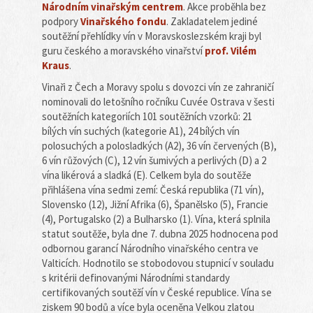
Národním vinařským centrem
. Akce proběhla bez
podpory
Vinařského fondu
. Zakladatelem jediné
soutěžní přehlídky vín v Moravskoslezském kraji byl
guru českého a moravského vinařství
prof. Vilém
Kraus
.
Vinaři z Čech a Moravy spolu s dovozci vín ze zahraničí
nominovali do letošního ročníku Cuvée Ostrava v šesti
soutěžních kategoriích 101 soutěžních vzorků: 21
bílých vín suchých (kategorie A1), 24 bílých vín
polosuchých a polosladkých (A2), 36 vín červených (B),
6 vín růžových (C), 12 vín šumivých a perlivých (D) a 2
vína likérová a sladká (E). Celkem byla do soutěže
přihlášena vína sedmi zemí: Česká republika (71 vín),
Slovensko (12), Jižní Afrika (6), Španělsko (5), Francie
(4), Portugalsko (2) a Bulharsko (1). Vína, která splnila
statut soutěže, byla dne 7. dubna 2025 hodnocena pod
odbornou garancí Národního vinařského centra ve
Valticích. Hodnotilo se stobodovou stupnicí v souladu
s kritérii definovanými Národními standardy
certifikovaných soutěží vín v České republice. Vína se
ziskem 90 bodů a více byla oceněna Velkou zlatou