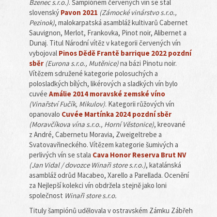
Bzenec s.r.o.)
. Šampiónem červených vín se stal
slovenský
Pavon 2021
(Zámocké vinárstvo s.r.o.,
Pezinok)
, malokarpatská asambláž kultivarů Cabernet
Sauvignon, Merlot, Frankovka, Pinot noir, Alibernet a
Dunaj. Titul Národní vítěz v kategorii červených vín
vybojoval
Pinos Dědě Frantě barrique 2022 pozdní
sběr
(Eurona s.r.o., Mutěnice)
na bázi Pinotu noir.
Vítězem sdružené kategorie polosuchých a
polosladkých bílých, likérových a sladkých vín bylo
cuvée
Amálie 2014 moravské zemské víno
(Vinařství Fučík, Mikulov)
. Kategorii růžových vín
opanovalo
Cuvée Martínka 2024 pozdní sběr
(Moravčíkova vína s.r.o., Horní Věstonice)
, kreované
z André, Cabernetu Moravia, Zweigeltrebe a
Svatovavřineckého. Vítězem kategorie šumivých a
perlivých vín se stala
Cava Honor Reserva Brut NV
(Jan Vidal / dovozce Winaři store s.r.o.)
, katalánská
asambláž odrůd Macabeo, Xarello a Parellada. Ocenění
za Nejlepší kolekci vín obdržela stejně jako loni
společnost
Winaři store s.r.o.
Tituly šampiónů udělovala v ostravském Zámku Zábřeh