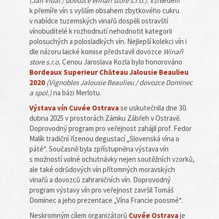
(Jan Vidal / dovozce Winaři store s.r.o.)
. Vzhledem
k přemíře vín s vyšším obsahem zbytkového cukru
v nabídce tuzemských vinařů dospěli ostravští
vínobuditelé k rozhodnutí nehodnotit kategorii
polosuchých a polosladkých vín. Nejlepší kolekci vín i
dle názoru laické komise představil dovozce
Winaři
store s.r.o.
Cenou Jaroslava Kozla bylo honorováno
Bordeaux Superieur Chȃteau Jalousie Beaulieu
2020
(Vignobles Jalousie Beaulieu / dovozce Dominec
a spol.)
na bázi Merlotu.
Výstava vín Cuvée Ostrava
se uskutečnila dne 30.
dubna 2025 v prostorách Zámku Zábřeh v Ostravě.
Doprovodný program pro veřejnost zahájil prof. Fedor
Malík tradiční řízenou degustací „Slovenská vína o
páté“. Současně byla zpřístupněna výstava vín
s možností volné ochutnávky nejen soutěžních vzorků,
ale také odrůdových vín přítomných moravských
vinařů a dovozců zahraničních vín. Doprovodný
program výstavy vín pro veřejnost završil Tomáš
Dominec a jeho prezentace „Vína Francie poosmé“.
Neskromným cílem organizátorů
Cuvée Ostrava
je