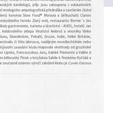
vských kardiologů, příp. jsou zakoupena z edukativních
 enologicko-ampelografická přednáška a završením
řádné
enů konvivia Slow Food® Moravia a šéfkuchařů Clarion
eskydského hotelu Zlatý orel, restaurantu Bernie´s (ex
školy gastronomie, turismu a lázeňství – AHOL, hotelů Jan
ub, koblovského sklepa Vinařství Ambrož a vinotéky Vínko
xu, Skandinávie, Pobaltí, Gruzie, Indie, Velké Británie,
aestivalis či Vitis labrusca, nadějným novošlechtěním nebo
Výjezdní zasedání klubu
mapovala vinohrady od gruzínské
po Lipsko, francouzskou Juru, italské Piemonte a Vallée d
 běloruský Pinsk a lotyšskou Sabile k finskému Kyttälä a
a současně oslavou výročí založení klubu je
Cuvée Ostrava