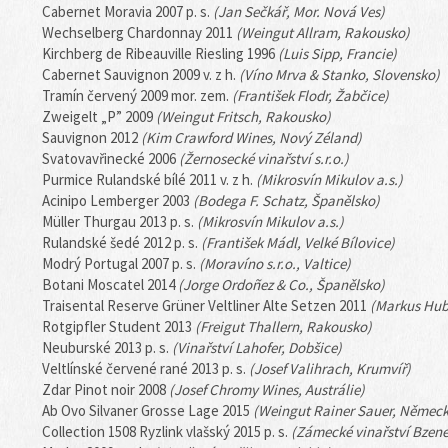
Cabernet Moravia 2007 p. s.
(Jan Sečkář, Mor. Nová Ves)
Wechselberg Chardonnay 2011
(Weingut Allram, Rakousko)
Kirchberg de Ribeauville Riesling 1996
(Luis Sipp, Francie)
Cabernet Sauvignon 2009 v. z h.
(Víno Mrva & Stanko, Slovensko)
Tramín červený 2009 mor. zem.
(František Flodr, Žabčice)
Zweigelt „P” 2009
(Weingut Fritsch, Rakousko)
Sauvignon 2012
(Kim Crawford Wines, Nový Zéland)
Svatovavřinecké 2006
(Žernosecké vinařství s.r.o.)
Purmice Rulandské bílé 2011 v. z h.
(Mikrosvín Mikulov a.s.)
Acinipo Lemberger 2003
(Bodega F. Schatz, Španělsko)
Müller Thurgau 2013 p. s.
(Mikrosvín Mikulov a.s.)
Rulandské šedé 2012 p. s.
(František Mádl, Velké Bílovice)
Modrý Portugal 2007 p. s.
(Moravíno s.r.o., Valtice)
Botani Moscatel 2014
(Jorge Ordoñez & Co., Španělsko)
Traisental Reserve Grüner Veltliner Alte Setzen 2011
(Markus Hub
Rotgipfler Student 2013
(Freigut Thallern, Rakousko)
Neuburské 2013 p. s.
(Vinařství Lahofer, Dobšice)
Veltlínské červené rané 2013 p. s.
(Josef Valihrach, Krumvíř)
Zdar Pinot noir 2008
(Josef Chromy Wines, Austrálie)
Ab Ovo Silvaner Grosse Lage 2015
(Weingut Rainer Sauer, Německ
Collection 1508 Ryzlink vlašský 2015 p. s.
(Zámecké vinařství Bzenec