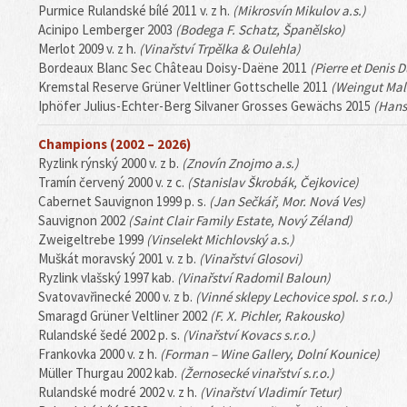
Purmice Rulandské bílé 2011 v. z h.
(Mikrosvín Mikulov a.s.)
Acinipo Lemberger 2003
(Bodega F. Schatz, Španělsko)
Merlot 2009 v. z h.
(Vinařství Trpělka & Oulehla)
Bordeaux Blanc Sec Château Doisy-Daëne 2011
(Pierre et Denis 
Kremstal Reserve Grüner Veltliner Gottschelle 2011
(Weingut Mal
Iphöfer Julius-Echter-Berg Silvaner Grosses Gewächs 2015
(Hans
Champions (2002 – 2026)
Ryzlink rýnský 2000 v. z b.
(Znovín Znojmo a.s.)
Tramín červený 2000 v. z c.
(Stanislav Škrobák, Čejkovice)
Cabernet Sauvignon 1999 p. s.
(Jan Sečkář, Mor. Nová Ves)
Sauvignon 2002
(Saint Clair Family Estate, Nový Zéland)
Zweigeltrebe 1999
(Vinselekt Michlovský a.s.)
Muškát moravský 2001 v. z b.
(Vinařství Glosovi)
Ryzlink vlašský 1997 kab.
(Vinařství Radomil Baloun)
Svatovavřinecké 2000 v. z b.
(Vinné sklepy Lechovice spol. s r.o.)
Smaragd Grüner Veltliner 2002
(F. X. Pichler, Rakousko)
Rulandské šedé 2002 p. s.
(Vinařství Kovacs s.r.o.)
Frankovka 2000 v. z h.
(Forman – Wine Gallery, Dolní Kounice)
Müller Thurgau 2002 kab.
(Žernosecké vinařství s.r.o.)
Rulandské modré 2002 v. z h.
(Vinařství Vladimír Tetur)