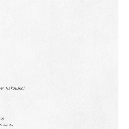
er, Rakousko)
o)
 s.r.o.)