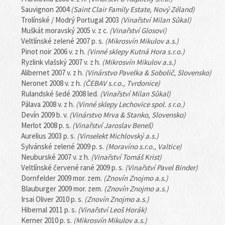
Sauvignon 2004
(Saint Clair Family Estate, Nový Zéland)
Trolínské / Modrý Portugal 2003
(Vinařství Milan Sůkal)
Muškát moravský 2005 v. z c.
(Vinařství Glosovi)
Veltlínské zelené 2007 p. s.
(Mikrosvín Mikulov a.s.)
Pinot noir 2006 v. z h.
(Vinné sklepy Kutná Hora s.r.o.)
Ryzlink vlašský 2007 v. z h.
(Mikrosvín Mikulov a.s.)
Alibernet 2007 v. z h.
(Vinárstvo Pavelka & Sobolič, Slovensko)
Neronet 2008 v. z h.
(ČEBAV s.r.o., Tvrdonice)
Rulandské šedé 2008 led.
(Vinařství Milan Sůkal)
Pálava 2008 v. z h.
(Vinné sklepy Lechovice spol. s r.o.)
Devín 2009 b. v.
(Vinárstvo Mrva & Stanko, Slovensko)
Merlot 2008 p. s.
(Vinařství Jaroslav Beneš)
Aurelius 2003 p. s.
(Vinselekt Michlovský a.s.)
Sylvánské zelené 2009 p. s.
(Moravíno s.r.o., Valtice)
Neuburské 2007 v. z h.
(Vinařství Tomáš Krist)
Veltlínské červené rané 2009 p. s.
(Vinařství Pavel Binder)
Dornfelder 2009 mor. zem.
(Znovín Znojmo a.s.)
Blauburger 2009 mor. zem.
(Znovín Znojmo a.s.)
Irsai Oliver 2010 p. s.
(Znovín Znojmo a.s.)
Hibernal 2011 p. s.
(Vinařství Leoš Horák)
Kerner 2010 p. s.
(Mikrosvín Mikulov a.s.)