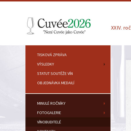
XXIV. ro
TISKOVÁ ZPRÁVA
VÝSLEDKY
STATUT SOUTĚŽE VÍN
OBJEDNÁVKA MEDAILÍ
MINULÉ ROČNÍKY
FOTOGALERIE
VÍNOBUDITELÉ