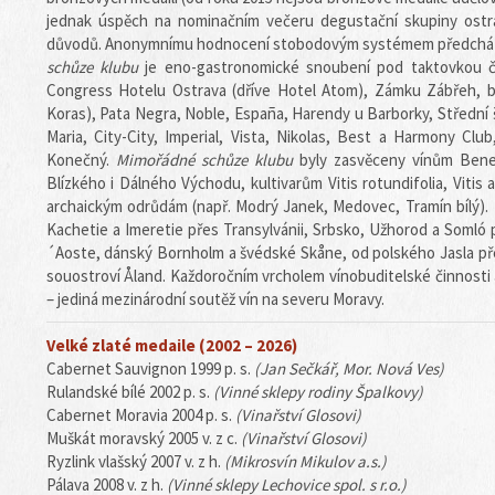
jednak úspěch na nominačním večeru degustační skupiny ostra
důvodů. Anonymnímu hodnocení stobodovým systémem předchází
schůze klubu
je eno-gastronomické snoubení pod taktovkou čl
Congress Hotelu Ostrava (dříve Hotel Atom), Zámku Zábřeh, b
Koras), Pata Negra, Noble, España, Harendy u Barborky, Střední 
Maria, City-City, Imperial, Vista, Nikolas, Best a Harmony Cl
Konečný.
Mimořádné schůze klubu
byly zasvěceny vínům Benelu
Blízkého i Dálného Východu, kultivarům Vitis rotundifolia, Vitis 
archaickým odrůdám (např. Modrý Janek, Medovec, Tramín bílý).
Kachetie a Imeretie přes Transylvánii, Srbsko, Užhorod a Somló 
´Aoste, dánský Bornholm a švédské Skåne, od polského Jasla přes
souostroví Åland. Každoročním vrcholem vínobuditelské činnosti 
– jediná mezinárodní soutěž vín na severu Moravy.
Velké zlaté medaile (2002 – 2026)
Cabernet Sauvignon 1999 p. s.
(Jan Sečkář, Mor. Nová Ves)
Rulandské bílé 2002 p. s.
(Vinné sklepy rodiny Špalkovy)
Cabernet Moravia 2004 p. s.
(Vinařství Glosovi)
Muškát moravský 2005 v. z c.
(Vinařství Glosovi)
Ryzlink vlašský 2007 v. z h.
(Mikrosvín Mikulov a.s.)
Pálava 2008 v. z h.
(Vinné sklepy Lechovice spol. s r.o.)