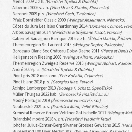
Merlot 2009 v. z h.
(Vinařství Trpělka & Oulehla)
Alibernet 2006 v. z h.
(Víno Mrva & Stanko, Slovensko)
Neronet 2009 p. s.
(Vinařství Čech, Tvrdonice)
Pfalz Dornfelder Classic 2009
(Weingut Anselmann, Německo)
Côtes du Jura Les Isles Chardonnay 2014
(Domaine Courbet, Fran
Arbois Savagnin 2014
(Bénédicte & Stéphane Tissot, Francie)
Cabernet Sauvignon Barrique 2015 v. z h.
(Štěpán Maňák, Žádovic
Thermenregion St. Laurent 2015
(Weingut Dopler, Rakousko)
Bordeaux Blanc Sec Château Doisy-Daëne 2011
(Pierre et Denis 
Heiligenstein Riesling 2008
(Weingut Allram, Rakousko)
Thermenregion Zweigelt Reserve 2015
(Weingut Alphart, Rakous
André 2009 p. s.
(Vinařství Trpělka & Oulehla)
Pinot gris 2018 mor. zem.
(Petr Kočařík, Čejkovice)
Pinot blanc 2018 p. s.
(Georgios Ilias, Pavlov)
Acinipo Lemberger 2013
(Bodega F. Schatz, Španělsko)
Müller Thurgau 2022 kab.
(Žernosecké vinařství s.r.o.)
Modrý Portugal 2019
(Žernosecké vinařství s.r.o.)
Neuburské 2021 p. s.
(František Mádl, Velké Bílovice)
Kremstal Reserve Grüner Veltliner Gottschelle 2011
(Weingut Mal
Rulandské modré 2018 v. z h.
(Vinařství Vladimír Tetur)
Iphöfer Julius-Echter-Berg Silvaner Grosses Gewächs 2015
(Hans
Burgenland 100 Days Merlot 2021
(Weingut Keringer, Rakousko)