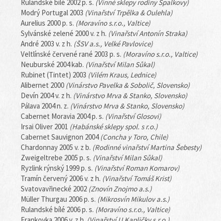
Rulandské bílé 2002 p. s.
(Vinné sklepy rodiny Špalkovy)
Modrý Portugal 2003
(Vinařství Trpělka & Oulehla)
Aurelius 2000 p. s.
(Moravíno s.r.o., Valtice)
Sylvánské zelené 2000 v. z h.
(Vinařství Antonín Straka)
André 2003 v. z h.
(ŠSV a.s., Velké Pavlovice)
Veltlínské červené rané 2003 p. s.
(Moravíno s.r.o., Valtice)
Neuburské 2004 kab.
(Vinařství Milan Sůkal)
Rubinet (Tintet) 2003
(Vilém Kraus, Lednice)
Alibernet 2000
(Vinárstvo Pavelka & Sobolič, Slovensko)
Devín 2004 v. z h.
(Vinárstvo Mrva & Stanko, Slovensko)
Pálava 2004 n. z.
(Vinárstvo Mrva & Stanko, Slovensko)
Cabernet Moravia 2004 p. s.
(Vinařství Glosovi)
Irsai Oliver 2001
(Habánské sklepy spol. s r.o.)
Cabernet Sauvignon 2004
(Concha y Toro, Chile)
Chardonnay 2005 v. z b.
(Rodinné vinařství Martina Šebesty)
Zweigeltrebe 2005 p. s.
(Vinařství Milan Sůkal)
Ryzlink rýnský 1999 p. s.
(Vinařství Roman Komarov)
Tramín červený 2006 v. z h.
(Vinařství Tomáš Krist)
Svatovavřinecké 2002
(Znovín Znojmo a.s.)
Müller Thurgau 2006 p. s.
(Mikrosvín Mikulov a.s.)
Rulandské bílé 2006 p. s.
(Moravíno s.r.o., Valtice)
Frankovka 2006 v. z h.
(Vinařství U Kapličky s.r.o.)