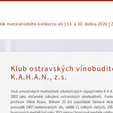
čník mezinárodního konkurzu vín | 13. a 30. dubna 2026 
Klub ostravských vínobudit
K.A.H.A.N., z.s.
Klub amatérských hodnotitelů alkoholických nápojů
nebo-li
K.A
2002 jako občanské sdružení ostravských vínobuditelů. Funkc
profesor Vilém Kraus. Během 23 let uspořádali členové klu
posoudili 1907 nominovaných vín, udělili 11 velkých zlatých, 195
bronzových medailí (od roku 2015 nejsou bronzové medaile udělov