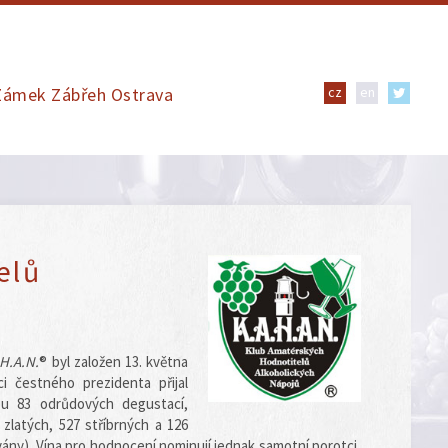
| Zámek Zábřeh Ostrava
cz
en
elů
.H.A.N.
® byl založen 13. května
i čestného prezidenta přijal
bu 83 odrůdových degustací,
 zlatých, 527 stříbrných a 126
ány). Vína pro hodnocení nominují jednak samotní porotci,