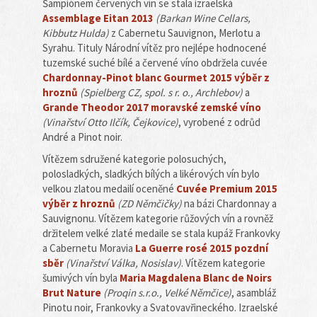
Šampiónem červených vín se stala izraelská
Assemblage Eitan 2013
(Barkan Wine Cellars,
Kibbutz Hulda)
z Cabernetu Sauvignon, Merlotu a
Syrahu. Tituly Národní vítěz pro nejlépe hodnocené
tuzemské suché bílé a červené víno obdržela cuvée
Chardonnay-Pinot blanc Gourmet 2015 výběr z
hroznů
(Spielberg CZ, spol. s r. o., Archlebov)
a
Grande Theodor 2017 moravské zemské víno
(Vinařství Otto Ilčík, Čejkovice)
, vyrobené z odrůd
André a Pinot noir.
Vítězem sdružené kategorie polosuchých,
polosladkých, sladkých bílých a likérových vín bylo
velkou zlatou medailí oceněné
Cuvée Premium 2015
výběr z hroznů
(ZD Němčičky)
na bázi Chardonnay a
Sauvignonu. Vítězem kategorie růžových vín a rovněž
držitelem velké zlaté medaile se stala kupáž Frankovky
a Cabernetu Moravia
La Guerre rosé 2015 pozdní
sběr
(Vinařství Válka, Nosislav)
. Vítězem kategorie
šumivých vín byla
Maria Magdalena Blanc de Noirs
Brut Nature
(Proqin s.r.o., Velké Němčice)
, asambláž
Pinotu noir, Frankovky a Svatovavřineckého. Izraelské