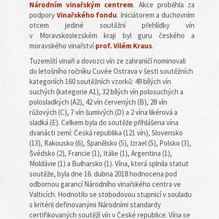
Národním vinařským centrem
. Akce proběhla za
podpory
Vinařského fondu
. Iniciátorem a duchovním
otcem jediné soutěžní přehlídky vín
v Moravskoslezském kraji byl guru českého a
moravského vinařství
prof. Vilém Kraus
.
Tuzemští vinaři a dovozci vín ze zahraničí nominovali
do letošního ročníku Cuvée Ostrava v šesti soutěžních
kategoriích 160 soutěžních vzorků: 49 bílých vín
suchých (kategorie A1), 32 bílých vín polosuchých a
polosladkých (A2), 42 vín červených (B), 28 vín
růžových (C), 7 vín šumivých (D) a 2 vína likérová a
sladká (E). Celkem byla do soutěže přihlášena vína
dvanácti zemí: Česká republika (121 vín), Slovensko
(13), Rakousko (6), Španělsko (5), Izrael (5), Polsko (3),
Švédsko (2), Francie (1), Itálie (1), Argentina (1),
Moldávie (1) a Bulharsko (1). Vína, která splnila statut
soutěže, byla dne 16. dubna 2018 hodnocena pod
odbornou garancí Národního vinařského centra ve
Valticích. Hodnotilo se stobodovou stupnicí v souladu
s kritérii definovanými Národními standardy
certifikovaných soutěží vín v České republice. Vína se