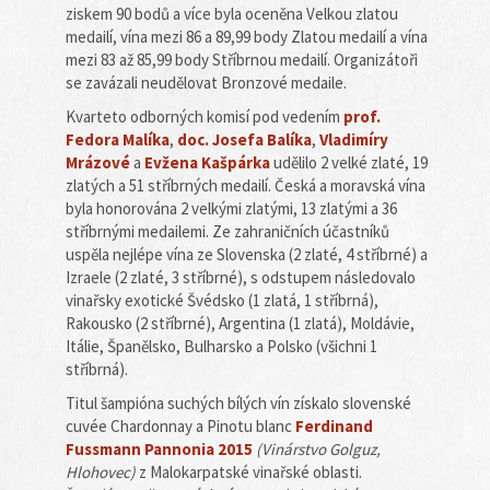
ziskem 90 bodů a více byla oceněna Velkou zlatou
medailí, vína mezi 86 a 89,99 body Zlatou medailí a vína
mezi 83 až 85,99 body Stříbrnou medailí. Organizátoři
se zavázali neudělovat Bronzové medaile.
Kvarteto odborných komisí pod vedením
prof.
Fedora Malíka
,
doc. Josefa Balíka
,
Vladimíry
Mrázové
a
Evžena Kašpárka
udělilo 2 velké zlaté, 19
zlatých a 51 stříbrných medailí. Česká a moravská vína
byla honorována 2 velkými zlatými, 13 zlatými a 36
stříbrnými medailemi. Ze zahraničních účastníků
uspěla nejlépe vína ze Slovenska (2 zlaté, 4 stříbrné) a
Izraele (2 zlaté, 3 stříbrné), s odstupem následovalo
vinařsky exotické Švédsko (1 zlatá, 1 stříbrná),
Rakousko (2 stříbrné), Argentina (1 zlatá), Moldávie,
Itálie, Španělsko, Bulharsko a Polsko (všichni 1
stříbrná).
Titul šampióna suchých bílých vín získalo slovenské
cuvée Chardonnay a Pinotu blanc
Ferdinand
Fussmann Pannonia 2015
(Vinárstvo Golguz,
Hlohovec)
z Malokarpatské vinařské oblasti.