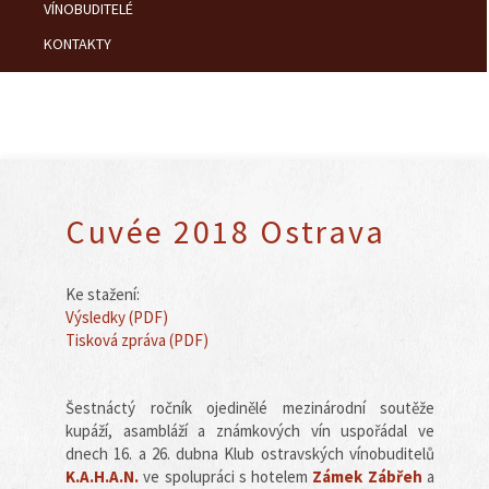
VÍNOBUDITELÉ
KONTAKTY
Cuvée 2018 Ostrava
Ke stažení:
Výsledky (PDF)
Tisková zpráva (PDF)
Šestnáctý ročník ojedinělé mezinárodní soutěže
kupáží, asambláží a známkových vín uspořádal ve
dnech 16. a 26. dubna Klub ostravských vínobuditelů
K.A.H.A.N.
ve spolupráci s hotelem
Zámek Zábřeh
a