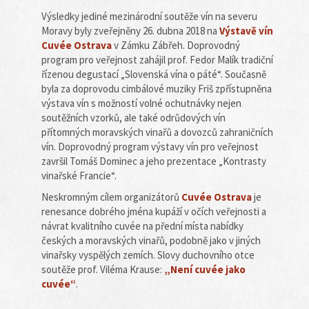
Výsledky jediné mezinárodní soutěže vín na severu
Moravy byly zveřejněny 26. dubna 2018 na
Výstavě vín
Cuvée Ostrava
v Zámku Zábřeh. Doprovodný
program pro veřejnost zahájil prof. Fedor Malík tradiční
řízenou degustací „Slovenská vína o páté“. Současně
byla za doprovodu cimbálové muziky Friš zpřístupněna
výstava vín s možností volné ochutnávky nejen
soutěžních vzorků, ale také odrůdových vín
přítomných moravských vinařů a dovozců zahraničních
vín. Doprovodný program výstavy vín pro veřejnost
završil Tomáš Dominec a jeho prezentace „Kontrasty
vinařské Francie“.
Neskromným cílem organizátorů
Cuvée Ostrava
je
renesance dobrého jména kupáží v očích veřejnosti a
návrat kvalitního cuvée na přední místa nabídky
českých a moravských vinařů, podobně jako v jiných
vinařsky vyspělých zemích. Slovy duchovního otce
soutěže prof. Viléma Krause:
„Není cuvée jako
cuvée“
.