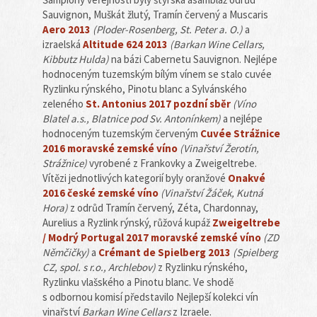
Sauvignon, Muškát žlutý, Tramín červený a Muscaris
Aero 2013
(Ploder-Rosenberg, St. Peter a. O.)
a
izraelská
Altitude 624 2013
(Barkan Wine Cellars,
Kibbutz Hulda)
na bázi Cabernetu Sauvignon. Nejlépe
hodnoceným tuzemským bílým vínem se stalo cuvée
Ryzlinku rýnského, Pinotu blanc a Sylvánského
zeleného
St. Antonius 2017 pozdní sběr
(Víno
Blatel a.s., Blatnice pod Sv. Antonínkem)
a nejlépe
hodnoceným tuzemským červeným
Cuvée Strážnice
2016 moravské zemské víno
(Vinařství Žerotín,
Strážnice)
vyrobené z Frankovky a Zweigeltrebe.
Vítězi jednotlivých kategorií byly oranžové
Onakvé
2016 české zemské víno
(Vinařství Žáček, Kutná
Hora)
z odrůd Tramín červený, Zéta, Chardonnay,
Aurelius a Ryzlink rýnský, růžová kupáž
Zweigeltrebe
/ Modrý Portugal 2017 moravské zemské víno
(ZD
Němčičky)
a
Crémant de Spielberg 2013
(Spielberg
CZ, spol. s r.o., Archlebov)
z Ryzlinku rýnského,
Ryzlinku vlašského a Pinotu blanc. Ve shodě
s odbornou komisí představilo Nejlepší kolekci vín
vinařství
Barkan Wine Cellars
z Izraele.