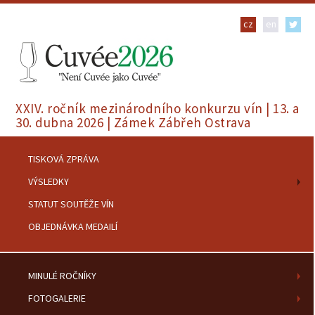
cz
en
XXIV. ročník mezinárodního konkurzu vín | 13. a
30. dubna 2026 | Zámek Zábřeh Ostrava
TISKOVÁ ZPRÁVA
VÝSLEDKY
STATUT SOUTĚŽE VÍN
OBJEDNÁVKA MEDAILÍ
MINULÉ ROČNÍKY
FOTOGALERIE