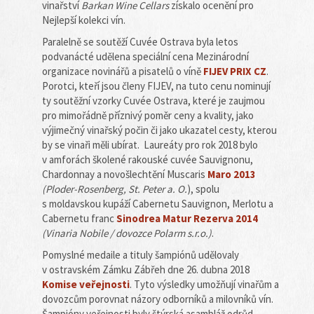
vinařství
Barkan Wine Cellars
získalo ocenění pro
Nejlepší kolekci vín.
Paralelně se soutěží Cuvée Ostrava byla letos
podvanácté udělena speciální cena Mezinárodní
organizace novinářů a pisatelů o víně
FIJEV PRIX CZ
.
Porotci, kteří jsou členy FIJEV, na tuto cenu nominují
ty soutěžní vzorky Cuvée Ostrava, které je zaujmou
pro mimořádně příznivý poměr ceny a kvality, jako
výjimečný vinařský počin či jako ukazatel cesty, kterou
by se vinaři měli ubírat. Laureáty pro rok 2018 bylo
v amforách školené rakouské cuvée Sauvignonu,
Chardonnay a novošlechtění Muscaris
Maro 2013
(Ploder-Rosenberg, St. Peter a. O.
), spolu
s moldavskou kupáží Cabernetu Sauvignon, Merlotu a
Cabernetu franc
Sinodrea Matur Rezerva 2014
(Vinaria Nobile / dovozce Polarm s.r.o.)
.
Pomyslné medaile a tituly šampiónů udělovaly
v ostravském Zámku Zábřeh dne 26. dubna 2018
Komise veřejnosti
. Tyto výsledky umožňují vinařům a
dovozcům porovnat názory odborníků a milovníků vín.
Šampióny veřejnosti byly štýrská asambláž odrůd