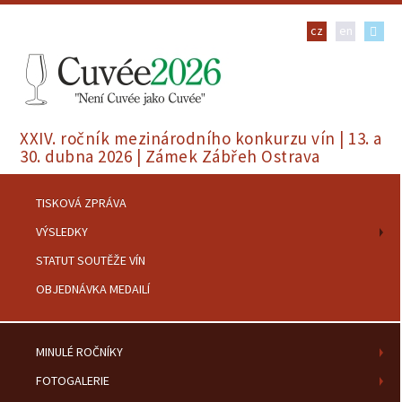
cz
en
XXIV. ročník mezinárodního konkurzu vín | 13. a
30. dubna 2026 | Zámek Zábřeh Ostrava
TISKOVÁ ZPRÁVA
VÝSLEDKY
STATUT SOUTĚŽE VÍN
OBJEDNÁVKA MEDAILÍ
MINULÉ ROČNÍKY
FOTOGALERIE