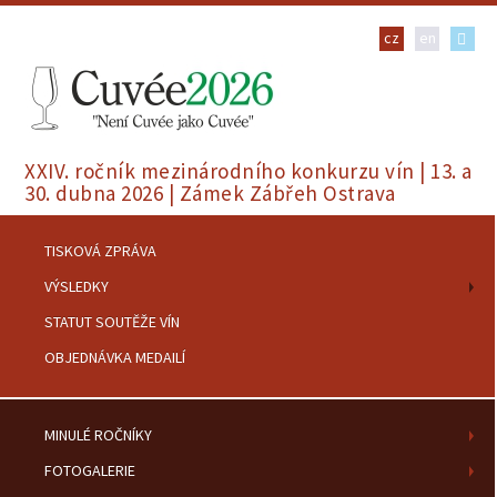
cz
en
XXIV. ročník mezinárodního konkurzu vín | 13. a
30. dubna 2026 | Zámek Zábřeh Ostrava
TISKOVÁ ZPRÁVA
VÝSLEDKY
STATUT SOUTĚŽE VÍN
OBJEDNÁVKA MEDAILÍ
MINULÉ ROČNÍKY
FOTOGALERIE